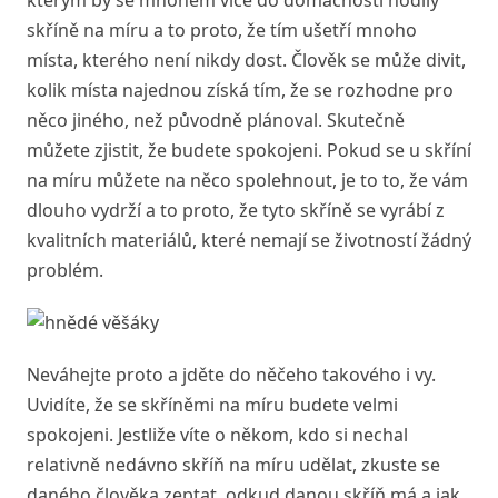
kterým by se mnohem více do domácnosti hodily
skříně na míru a to proto, že tím ušetří mnoho
místa, kterého není nikdy dost. Člověk se může divit,
kolik místa najednou získá tím, že se rozhodne pro
něco jiného, než původně plánoval. Skutečně
můžete zjistit, že budete spokojeni. Pokud se u skříní
na míru můžete na něco spolehnout, je to to, že vám
dlouho vydrží a to proto, že tyto skříně se vyrábí z
kvalitních materiálů, které nemají se životností žádný
problém.
Neváhejte proto a jděte do něčeho takového i vy.
Uvidíte, že se skříněmi na míru budete velmi
spokojeni. Jestliže víte o někom, kdo si nechal
relativně nedávno skříň na míru udělat, zkuste se
daného člověka zeptat, odkud danou skříň má a jak