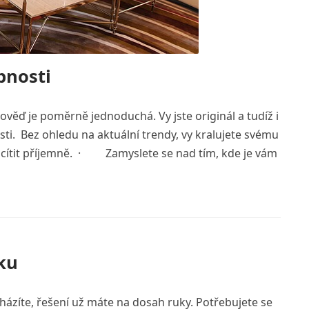
bnosti
dpověď je poměrně jednoduchá. Vy jste originál a tudíž i
ti. Bez ohledu na aktuální trendy, vy kralujete svému
í cítit příjemně. · Zamyslete se nad tím, kde je vám
ku
nacházíte, řešení už máte na dosah ruky. Potřebujete se