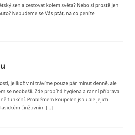
dětský sen a cestovat kolem světa? Nebo si prostě jen
 auto? Nebudeme se Vás ptát, na co peníze
nu
i, jelikož v ní trávíme pouze pár minut denně, ale
m se neobešli. Zde probíhá hygiena a ranní příprava
plně funkční. Problémem koupelen jsou ale jejich
klasickém činžovním […]