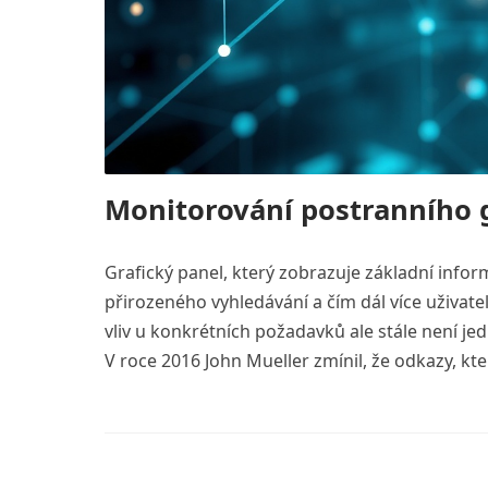
Monitorování postranního 
Grafický panel, který zobrazuje základní inform
přirozeného vyhledávání a čím dál více uživate
vliv u konkrétních požadavků ale stále není je
V roce 2016 John Mueller zmínil, že odkazy, kt