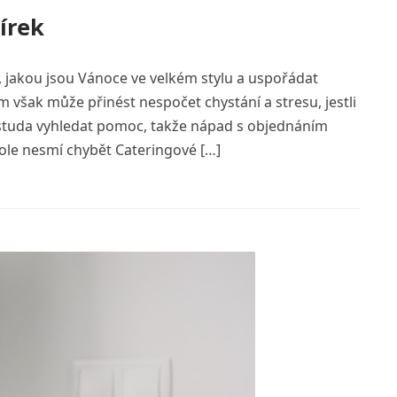
írek
 jakou jsou Vánoce ve velkém stylu a uspořádat
m však může přinést nespočet chystání a stresu, jestli
ostuda vyhledat pomoc, takže nápad s objednáním
stole nesmí chybět Cateringové […]