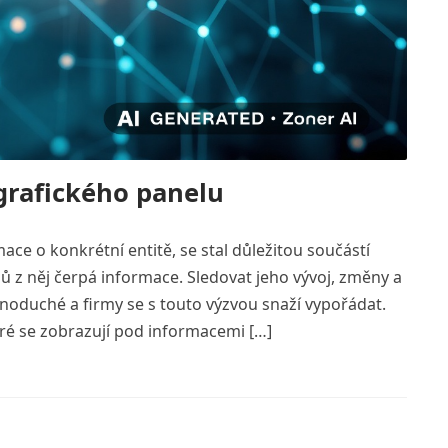
grafického panelu
ace o konkrétní entitě, se stal důležitou součástí
lů z něj čerpá informace. Sledovat jeho vývoj, změny a
dnoduché a firmy se s touto výzvou snaží vypořádat.
eré se zobrazují pod informacemi […]