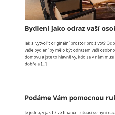
Bydlení jako odraz vaší oso
Jak si vytvořit originální prostor pro život? O
vaše bydlení by mělo být odrazem vaší osobnos
domovu a jste to hlavně vy, kdo se v něm mus
dobře a […]
Podáme Vám pomocnou ru
Je jedno, v jak tíživé finanční situaci se nyní 