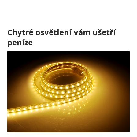
Skip
to
content
Chytré osvětlení vám ušetří
peníze