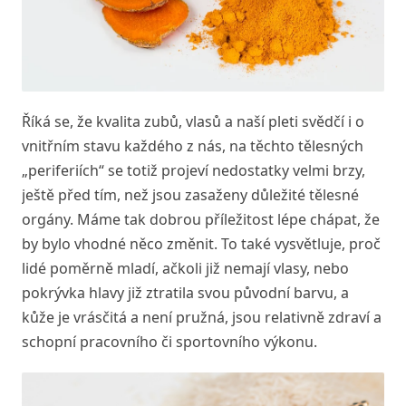
Říká se, že kvalita zubů, vlasů a naší pleti svědčí i o
vnitřním stavu každého z nás, na těchto tělesných
„periferiích“ se totiž projeví nedostatky velmi brzy,
ještě před tím, než jsou zasaženy důležité tělesné
orgány. Máme tak dobrou příležitost lépe chápat, že
by bylo vhodné něco změnit. To také vysvětluje, proč
lidé poměrně mladí, ačkoli již nemají vlasy, nebo
pokrývka hlavy již ztratila svou původní barvu, a
kůže je vrásčitá a není pružná, jsou relativně zdraví a
schopní pracovního či sportovního výkonu.