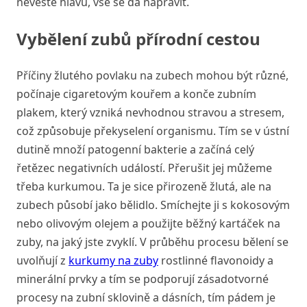
nevěšte hlavu, vše se dá napravit.
Vybělení zubů přírodní cestou
Příčiny žlutého povlaku na zubech mohou být různé,
počínaje cigaretovým kouřem a konče zubním
plakem, který vzniká nevhodnou stravou a stresem,
což způsobuje překyselení organismu. Tím se v ústní
dutině množí patogenní bakterie a začíná celý
řetězec negativních událostí. Přerušit jej můžeme
třeba kurkumou. Ta je sice přirozeně žlutá, ale na
zubech působí jako bělidlo. Smíchejte ji s kokosovým
nebo olivovým olejem a použijte běžný kartáček na
zuby, na jaký jste zvyklí. V průběhu procesu bělení se
uvolňují z
kurkumy na zuby
rostlinné flavonoidy a
minerální prvky a tím se podporují zásadotvorné
procesy na zubní sklovině a dásních, tím pádem je