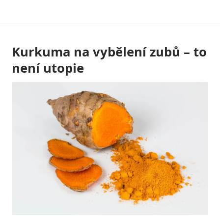
Skip
to
content
Kurkuma na vybělení zubů – to
není utopie