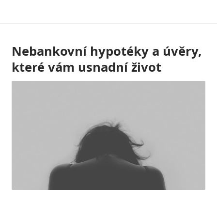
Skip
to
content
Nebankovní hypotéky a úvěry,
které vám usnadní život