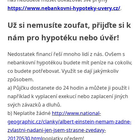
https://www.nebankovni-hypoteky-uvery.cz/
.
Už si nemusíte zoufat, přijďte si k
nám pro hypotéku nebo úvěr!
Nedostatek financí řeší mnoho lidí z nás. Ovšem s
nebankovní hypotékou budete mít peníze na cokoliv,
co budete potřebovat. Využít se dají jakýmkoliv
způsobem.
a) Půjčku dostanete do 24 hodin a můžete ji použít i
například k vyplacení exekucí nebo zaplacení jiných
svých závazků a dluhů.
b) Neplatíte žádné
http://www.national-
geographic.cz/clanky/albert-einstein-nemam-zadne-
zvlastni-nadani-jen-jsem-strasne-zvedavy-
20170530.html
poplatky předem!