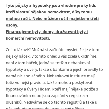
Tyto půjčky a hypotéky jsou vhodné pro ty lidi,
kteří vlastní nějakou nemovitost, díky tomu
mohou ručit. Nebo můžete ručit majetkem třetí
osoby.
Financujeme byty, domy, družstevní byty i
komerční nemovitosti.
Zní to lákavě? Možná si začínáte myslet, že je v tom
nějaký háček, v tomto ohledu vás zcela uklidníme,
není v tom háček, jedná se totiž o nebankovní
hypotéky a úvěry, takže s bankami a jejich pravidly to
nemá nic společného. Nebankovní instituce mají
totiž volnější pravidla, takže mohou poskytovat
hypotéky a úvěry i lidem, kteří mají nějaké potíže s
financováním nebo jsou zapsáni v registrech
dlužníků. Nedíváme se do těchto registrů a také u
nás nebudete muset dokazovat své příjmy