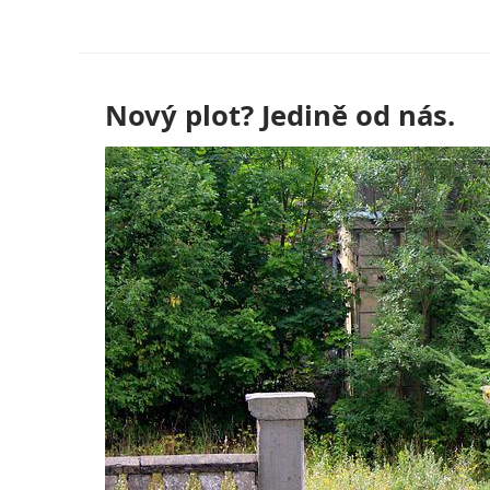
Skip
to
content
Nový plot? Jedině od nás.