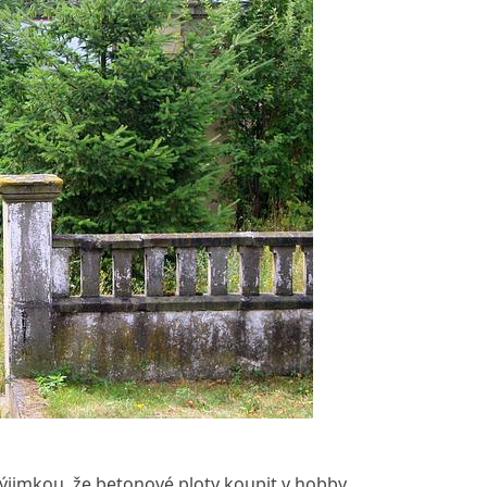
výjimkou, že betonové ploty koupit v hobby