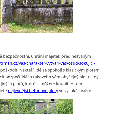
vně bezpečnostní. Chrání majetek před nezvaným
trman.cz/vas-charakter-vytvari-vas-osud-sokujici-
poškodit. Někteří lidé se spokojí s klasickým plotem,
ocit bezpečí. Něco takového vám obyčejný plot nikdy
jiných plotů, které si můžete koupit. Hitem
jdete
nejlevnější betonové ploty
ve vysoké kvalitě.