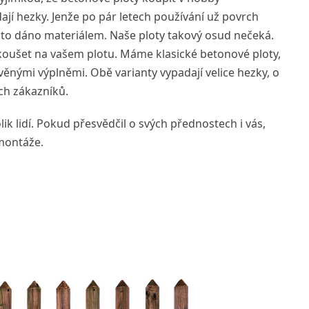
ají hezky. Jenže po pár letech používání už povrch
e to dáno materiálem. Naše ploty takový osud nečeká.
zkoušet na vašem plotu. Máme klasické betonové ploty,
ěnými výplněmi. Obě varianty vypadají velice hezky, o
ch zákazníků.
ik lidí. Pokud přesvědčil o svých přednostech i vás,
 montáže.