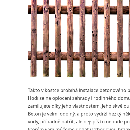
Takto v kostce probíhá instalace betonového 
Hodí se na oplocení zahrady i rodinného domu. 
zamilujete díky jeho vlastnostem. Jeho skvělou v
Beton je velmi odolný, a proto vydrží hezký n
vody, případně natřít, ale nejspíš to nebude p
kterém vám můžeme dodat i
vchodovou brank