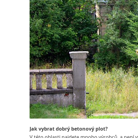
Jak vybrat dobrý betonový plot?
V této oblasti najdete mnoho výrobců, a není 