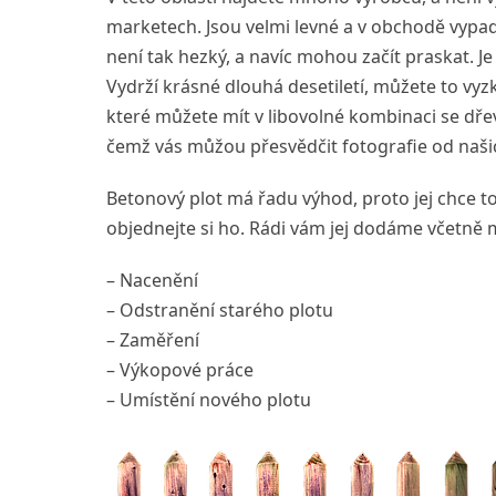
marketech. Jsou velmi levné a v obchodě vypad
není tak hezký, a navíc mohou začít praskat. J
Vydrží krásné dlouhá desetiletí, můžete to vy
které můžete mít v libovolné kombinaci se dřev
čemž vás můžou přesvědčit fotografie od naši
Betonový plot má řadu výhod, proto jej chce tol
objednejte si ho. Rádi vám jej dodáme včetně
– Nacenění
– Odstranění starého plotu
– Zaměření
– Výkopové práce
– Umístění nového plotu