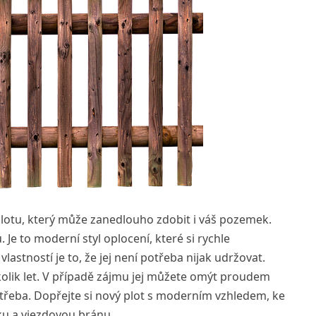
plotu, který může zanedlouho zdobit i váš pozemek.
Je to moderní styl oplocení, které si rychle
lastností je to, že jej není potřeba nijak udržovat.
ěkolik let. V případě zájmu jej můžete omýt proudem
otřeba. Dopřejte si nový plot s moderním vzhledem, ke
u a vjezdovou bránu
.