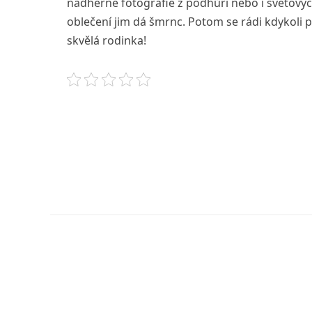
nádherné fotografie z podhůří nebo i světovýc
oblečení jim dá šmrnc. Potom se rádi kdykoli
skvělá rodinka!