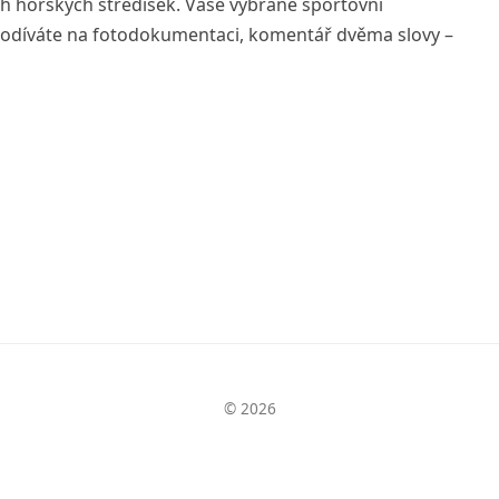
h horských středisek. Vaše vybrané sportovní
 podíváte na fotodokumentaci, komentář dvěma slovy –
© 2026