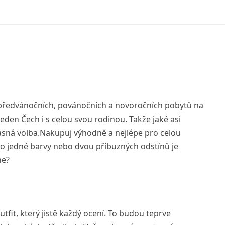
a předvánočních, povánočních a novoročních pobytů na
eden Čech i s celou svou rodinou. Takže jaké asi
jasná volba.Nakupuj výhodně a nejlépe pro celou
o jedné barvy nebo dvou příbuzných odstínů je
ne?
utfit, který jistě každý ocení. To budou teprve