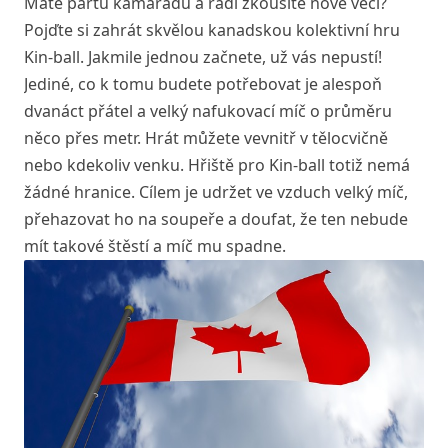
Máte partu kamarádů a rádi zkoušíte nové věci?
Pojďte si zahrát skvělou kanadskou kolektivní hru
Kin-ball. Jakmile jednou začnete, už vás nepustí!
Jediné, co k tomu budete potřebovat je alespoň
dvanáct přátel a velký nafukovací míč o průměru
něco přes metr. Hrát můžete vevnitř v tělocvičně
nebo kdekoliv venku. Hřiště pro Kin-ball totiž nemá
žádné hranice. Cílem je udržet ve vzduch velký míč,
přehazovat ho na soupeře a doufat, že ten nebude
mít takové štěstí a míč mu spadne.