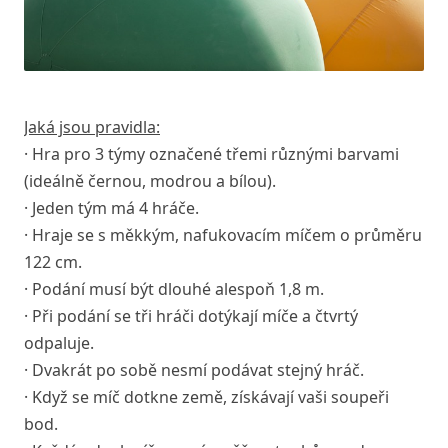
Jaká jsou pravidla:
· Hra pro 3 týmy označené třemi různými barvami
(ideálně černou, modrou a bílou).
· Jeden tým má 4 hráče.
· Hraje se s měkkým, nafukovacím míčem o průměru
122 cm.
· Podání musí být dlouhé alespoň 1,8 m.
· Při podání se tři hráči dotýkají míče a čtvrtý
odpaluje.
· Dvakrát po sobě nesmí podávat stejný hráč.
· Když se míč dotkne země, získávají vaši soupeři
bod.