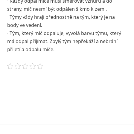
· Každý odpal míče musí směřovat vzhůru a do
strany, míč nesmí být odpálen šikmo k zemi.
· Týmy vždy hrají přednostně na tým, který je na
body ve vedení.
· Tým, který míč odpaluje, vyvolá barvu týmu, který
má odpal přijímat. Zbylý tým nepřekáží a nebrání
přijetí a odpalu míče.