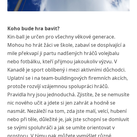
Koho bude hra bavit?
Kin-ball je určen pro všechny věkové generace.
Mohou ho hrát žáci ve škole, zabaví se dospívající a
mile překvapí ji partu nadšených hráčů volejbalu
nebo fotbálku, kteří přijmou jakoukoliv výzvu. V
Kanadě je sport oblíbený i mezi aktivními důchodci.
Uplatní se i na team-buildingových firemních akcích,
protože rozvíjí vzájemnou spolupráci hráčů.
Pravidla hry jsou jednoduchá. Zjistíte, že se nemusíte
nic nového učit a jdete si jen zahrát a hodně se
nasmát. Nezáleží na tom, zda jste malí, velcí, hubení
nebo při těle, důležité je, jak jste schopní se domluvit
se svými spoluhráči a jak se umíte orientovat v
prostoru. V týmu pak můžete vymýšlet různé