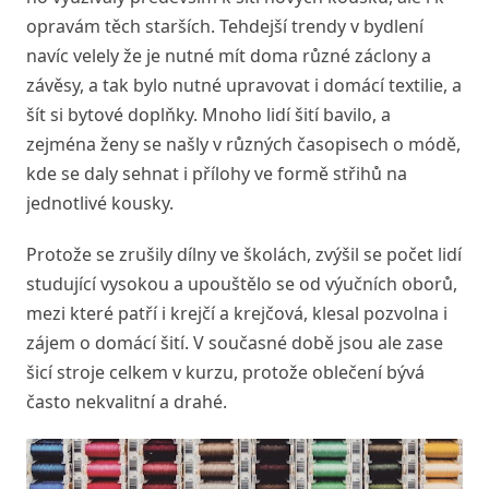
opravám těch starších. Tehdejší trendy v bydlení
navíc velely že je nutné mít doma různé záclony a
závěsy, a tak bylo nutné upravovat i domácí textilie, a
šít si bytové doplňky. Mnoho lidí šití bavilo, a
zejména ženy se našly v různých časopisech o módě,
kde se daly sehnat i přílohy ve formě střihů na
jednotlivé kousky.
Protože se zrušily dílny ve školách, zvýšil se počet lidí
studující vysokou a upouštělo se od výučních oborů,
mezi které patří i krejčí a krejčová, klesal pozvolna i
zájem o domácí šití. V současné době jsou ale zase
šicí stroje celkem v kurzu, protože oblečení bývá
často nekvalitní a drahé.