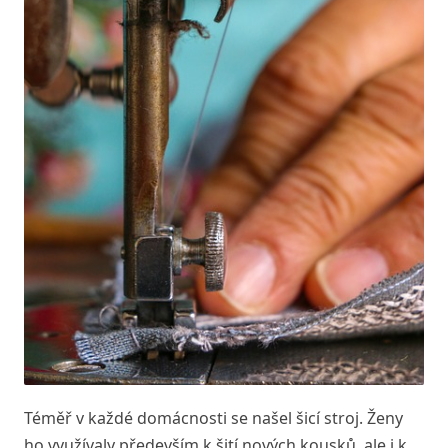
Téměř v každé domácnosti se našel šicí stroj. Ženy
ho využívaly především k šití nových kousků, ale i k